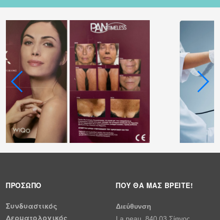
ΠΡΌΣΩΠΟ
ΠΟΎ ΘΑ ΜΑΣ ΒΡΕΊΤΕ!
Συνδυαστικός
Διεύθυνση
Δερματολογικός
La peau, 840 03 Σίφνος,