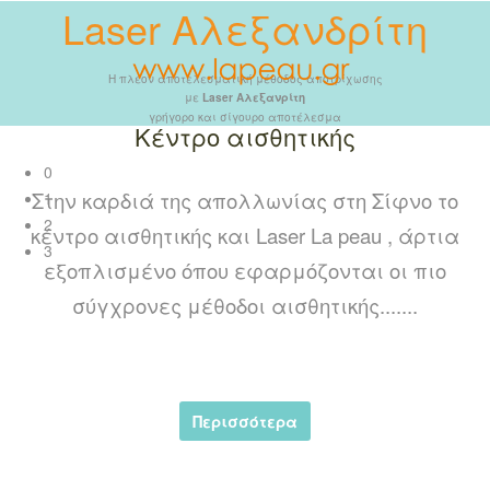
Laser Αλεξανδρίτη
Η πλέον αποτελεσματική μέθοδος αποτρίχωσης
με
Laser Αλεξανρίτη
γρήγορο και σίγουρο αποτέλεσμα
Κέντρο αισθητικής
0
Στην καρδιά της απολλωνίας στη Σίφνο το
1
2
κέντρο αισθητικής και Laser La peau , άρτια
3
εξοπλισμένο όπου εφαρμόζονται οι πιο
σύγχρονες μέθοδοι αισθητικής.......
Περισσότερα