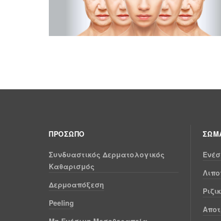
ΠΡΌΣΩΠΟ
ΣΏΜΑ
Συνδυαστικός Δερματολογικός
Ενέσ
Καθαρισμός
Λιπο
Δερμοαπόξεση
Ριζι
Peeling
Αποτ
Μη Ενέσιμη Μεσοθεραπεία