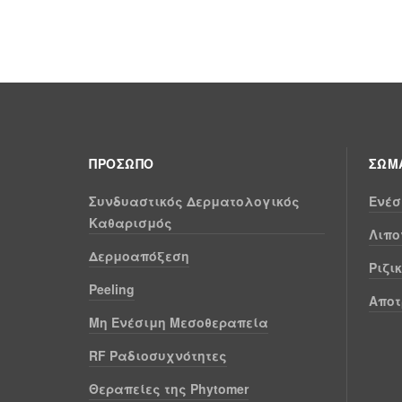
ΠΡΌΣΩΠΟ
ΣΏΜΑ
Συνδυαστικός Δερματολογικός
Ενέσ
Καθαρισμός
Λιπο
Δερμοαπόξεση
Ριζι
Peeling
Αποτ
Μη Ενέσιμη Μεσοθεραπεία
RF Ραδιοσυχνότητες
Θεραπείες της Phytomer